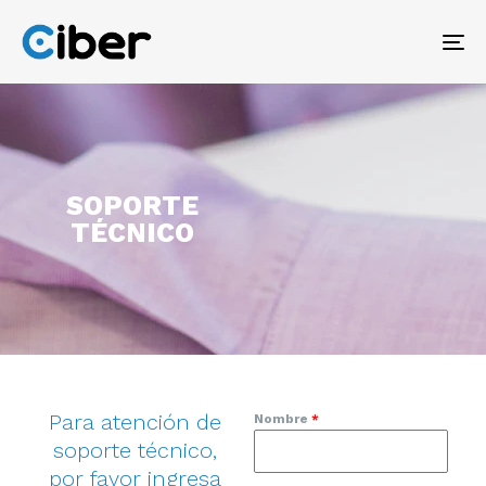
To
na
SOPORTE
TÉCNICO
Para atención de
Nombre
*
soporte técnico,
por favor ingresa