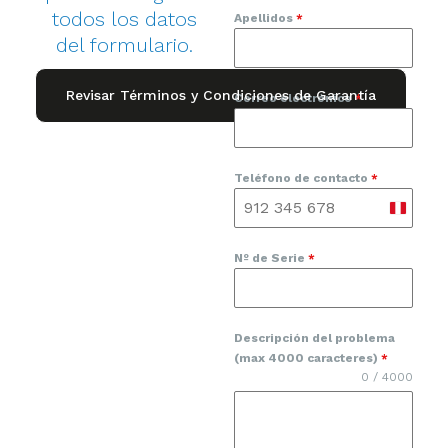
todos los datos
Apellidos
*
del formulario.
Revisar Términos y Condiciones de Garantía
Correo electrónico
*
Teléfono de contacto
*
Peru
+51
Nº de Serie
*
Descripción del problema
(max 4000 caracteres)
*
0 / 4000