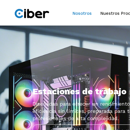
Nosotros
Nuestros Pro
Estaciones de trabajo
Diseñadas para ofrecer un rendimiento
eficiencia sin límites, preparada para 
profesionales de alta complejidad.