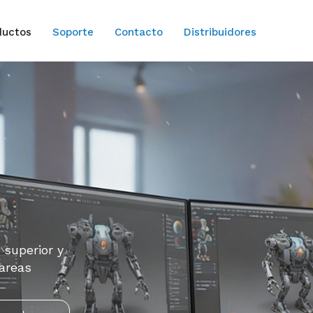
ductos
Soporte
Contacto
Distribuidores
 superior y
tareas